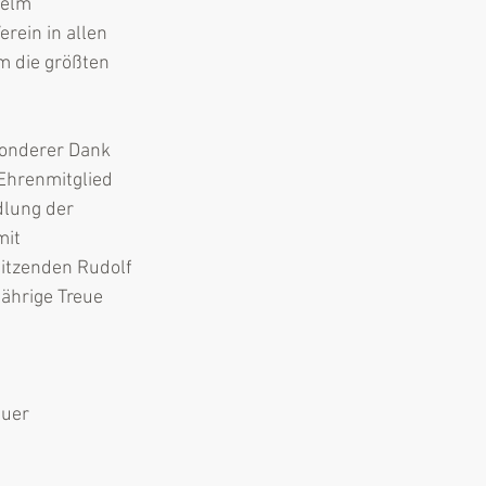
helm 
ein in allen 
m die größten 
sonderer Dank 
Ehrenmitglied 
dlung der 
it 
itzenden Rudolf 
ährige Treue 
auer