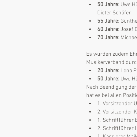
50 Jahre
: Uwe H
Dieter Schäfer
55 Jahre
: Günth
60 Jahre
: Josef
70 Jahre
: Micha
Es wurden zudem Ehr
Musikerverband durc
20 Jahre:
 Lena P
50 Jahre:
 Uwe H
Nach Beendigung der 
hat es bei allen Posi
1. Vorsitzender
2. Vorsitzender 
1. Schriftführe
2. Schriftführer
1. Kassierer Ma