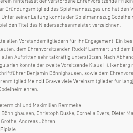
erein hinterlässt der verstorbene Ehrenvorsitzende Fried
ar Gründungsmitglied des Spielmannszuges und hat den Ver
. Unter seiner Leitung konnte der Spielmannszug Godelhei
piel den Titel des Niedersachsenmeister, verzeichnen.
e allen Vorstandsmitgliedern für ihr Engagement. Ein be
elleuten, dem Ehrenvorsitzenden Rudolf Lammert und dem 
i allen Auftritten sehr tatkräftig unterstützen. Nach Abhan
larien konnte der zweite Vorsitzende Klaus Hülkenberg m
hriftführer Benjamin Bönnighausen, sowie dem Ehrenvors
nmitglied Meinolf Grawe viele Vereinsmitglieder für langj
odelheim ehren.
Petermichl und Maximilian Remmeke
e Bönnighausen, Christoph Duske, Cornelia Evers, Dieter M
a Grothe, Andreas Jöhren
 Pipiale