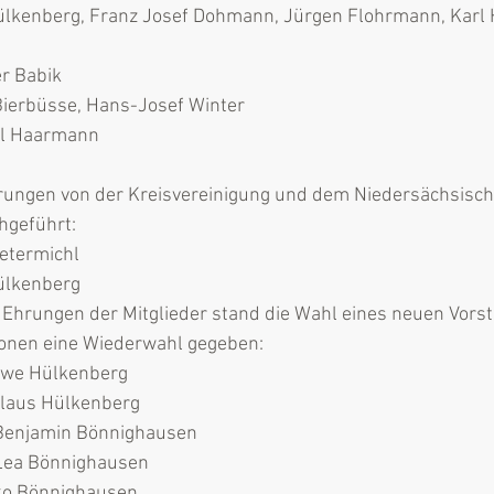
ülkenberg, Franz Josef Dohmann, Jürgen Flohrmann, Karl 
er Babik
 Bierbüsse, Hans-Josef Winter
el Haarmann
ungen von der Kreisvereinigung und dem Niedersächsisc
hgeführt:
etermichl
ülkenberg
Ehrungen der Mitglieder stand die Wahl eines neuen Vorst
tionen eine Wiederwahl gegeben:
 Uwe Hülkenberg
Klaus Hülkenberg
r Benjamin Bönnighausen
 Lea Bönnighausen
iko Bönnighausen