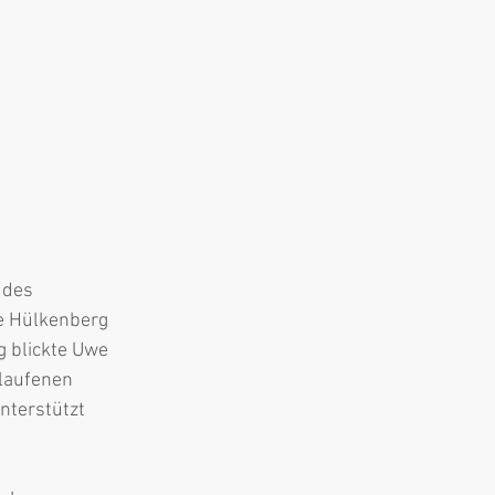
 des 
e Hülkenberg 
 blickte Uwe 
laufenen 
nterstützt 