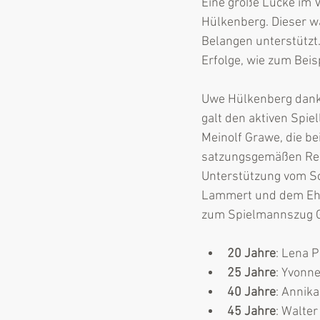
Eine große Lücke im V
Hülkenberg. Dieser w
Belangen unterstützt
Erfolge, wie zum Beis
Uwe Hülkenberg dankt
galt den aktiven Spi
Meinolf Grawe, die be
satzungsgemäßen Regu
Unterstützung vom Sc
Lammert und dem Ehre
zum Spielmannszug G
20 Jahre
: Lena 
25 Jahre
: Yvonn
40 Jahre
: Annik
45 Jahre
: Walter