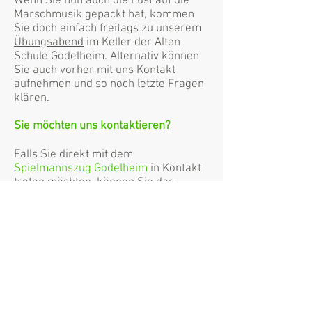
Wenn Sie nun auch die Lust auf die
Marschmusik gepackt hat, kommen
Sie doch einfach freitags zu unserem
Übungsabend
im Keller der Alten
Schule Godelheim. Alternativ können
Sie auch vorher mit uns Kontakt
aufnehmen und so noch letzte Fragen
klären.
Sie möchten uns kontaktieren?
Falls Sie direkt mit dem
Spielmannszug Godelheim
in Kontakt
treten möchten, können Sie das
Formular links nutzen. Füllen Sie
einfach die Pflichtfelder aus und
drücken Sie auf den Button "Senden".
Alternativ nutzen SIe bitte die
angegebene Kontaktinformationen.
KONTAKT
​Uwe Hülkenberg
(1. Vorsitzender)